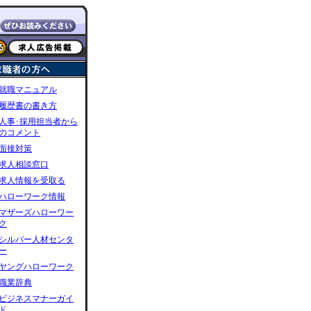
就職マニュアル
履歴書の書き方
人事･採用担当者から
のコメント
面接対策
求人相談窓口
求人情報を受取る
ハローワーク情報
マザーズハローワー
ク
シルバー人材センタ
ー
ヤングハローワーク
職業辞典
ビジネスマナーガイ
ド