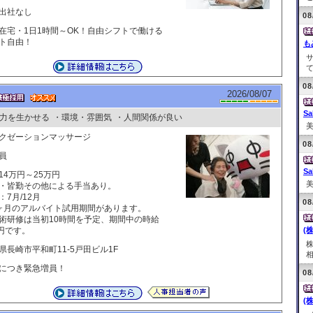
出社なし
08
在宅・1日1時間～OK！自由シフトで働ける
ト自由！
も
て
08
2026/08/07
Sa
力を生かせる
・環境・雰囲気
・人間関係が良い
美
クゼーションマッサージ
08
員
Sa
14万円～25万円
美
・皆勤その他による手当あり。
：7月/12月
08
ヶ月のアルバイト試用期間があります。
術研修は当初10時間を予定、期間中の時給
0円です。
(
県長崎市平和町11-5戸田ビル1F
相
につき緊急増員！
08
(