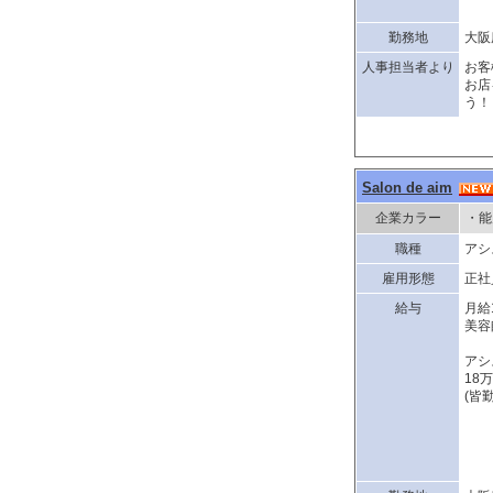
勤務地
大阪
人事担当者より
お客
お店
う！
Salon de aim
企業カラー
・能
職種
アシ
雇用形態
正社
給与
月給
美容
アシ
18
(皆