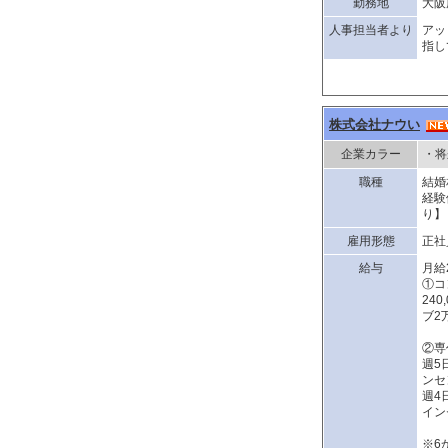
勤務地
大阪
人事担当者より
アッ
指し
株式会社ナウい
企業カラー
・将
職種
結婚
経験
り】
雇用形態
正社
給与
月給
①コ
24
ブ2
②専
週5
ンセ
週4
イン
※6