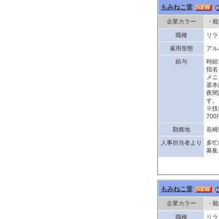
もみねこ堂
企業カラー
・能
職種
リラ
雇用形態
アル
給与
時給1
指名
メニ
基本
夜間
す。
※技
70
勤務地
長崎
人事担当者より
多忙
募集
もみねこ堂
企業カラー
・能
職種
リラ