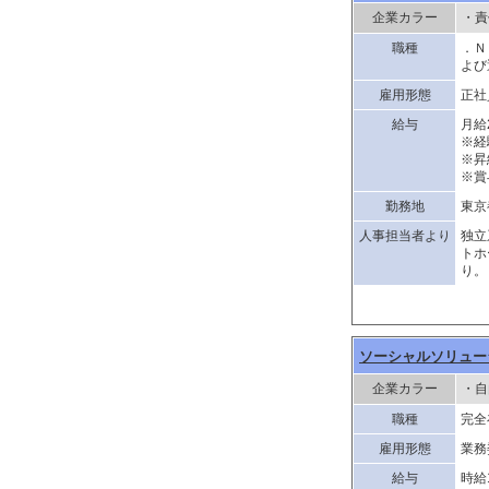
企業カラー
・責
職種
．Ｎ
よび
雇用形態
正社
給与
月給
※経
※昇
※賞
勤務地
東京
人事担当者より
独立
トホ
り。
ソーシャルソリュー
企業カラー
・自
職種
完全
雇用形態
業務
給与
時給1