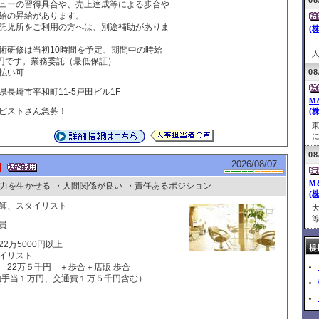
08
ューの習得具合や、売上達成等による歩合や
給の昇給があります。
託児所をご利用の方へは、別途補助がありま
(
術研修は当初10時間を予定、期間中の時給
人
0円です。業務委託（最低保証）
払い可
08
県長崎市平和町11-5戸田ビル1F
M
ピストさん急募！
(株
に
08
2026/08/07
M
力を生かせる
・人間関係が良い
・責任あるポジション
(株
容師、スタイリスト
等
員
22万5000円以上
提
イリスト
 22万５千円 ＋歩合＋店販 歩合
勤手当１万円、交通費１万５千円含む）