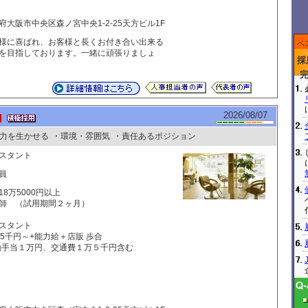
府大阪市中央区森ノ宮中央1-2-25天方ビル1F
様に喜ばれ、お客様と長くお付き合い出来る
ベ
を目指しております。一緒に頑張りましょ
採
2026/08/07
力を生かせる
・環境・雰囲気
・責任あるポジション
スタント
員
18万5000円以上
師 （試用期間２ヶ月）
スタント
万5千円～+能力給＋店販 歩合
勤手当１万円、交通費１万５千円含む