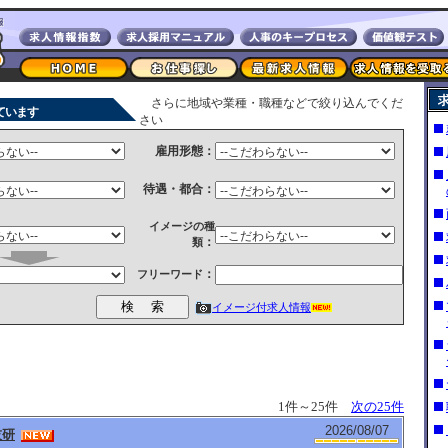
さらに地域や業種・職種などで絞り込んでくだ
ています
さい
雇用形態：
待遇・都合：
イメージの種
：
類
：
フリーワード
イメージ付求人情報
1件～25件
次の25件
2026/08/07
技研