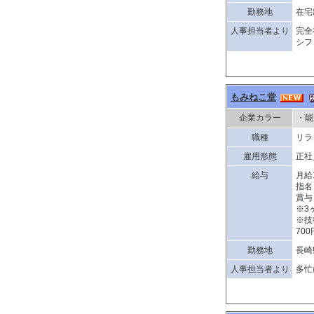
勤務地
在宅
人事担当者より
完全
シフ
もみねこ堂
企業カラー
・能
職種
リラ
雇用形態
正社
給与
月給
指名
賞与
※3
※技
70
勤務地
長崎
人事担当者より
多忙