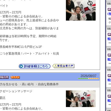
08
バイト
12万円～22万円
(
・皆勤その他による歩合給あり。
ューの習得具合や、売上達成等による歩合や
ゲ
給の昇給があります。
託児所をご利用の方へは、別途補助がありま
08
術研修は当初10時間を予定、期間中の時給
軽
0円です。
**
県長崎市平和町11-5戸田ビル1F
08
につき緊急増員！パート・アルバイト・社員
軽
**
08
2026/08/07
軽
力を生かせる
・高い給与
・自由な勤務条件
**
08
クゼーションマッサージ
委託
軽
12万円～22万円
**
・皆勤その他による歩合給あり。