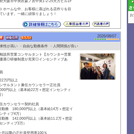
府大阪市中央区森ノ宮中央1-2-25天方ビル1F
トホームな中、お客様に喜ばれる店作りを目
ています。一緒に頑張りましょう！
お
2026/08/07
来性が高い
・自由な勤務条件
・人間関係が良い
相談所営業コンサルタント【カウンター営業
優遇◎研修制度が充実◎インセンティブあ
員
22万円以上
ンサルタント兼任カウンセラー正社員
0,000円以上（基本給22万＋想定インセンティ
万）
任カウンセラー契約社員
日勤務 180,000円以上（基本給14万＋想定イ
ンティブ4万）
日勤務 142,000円以上（基本給11.2万＋想定
センティブ3万）
か月以降の正社員登用率100％