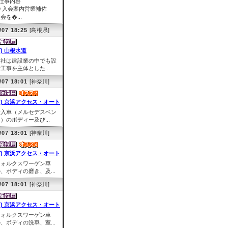
■仕事内容
① 入会案内営業補佐
会を�...
/07 18:25
[島根県]
有) 山根水道
当社は建設業の中でも設
工事を主体とした...
/07 18:01
[神奈川]
有) 京浜アクセス・オート
輸入車（メルセデスベン
）のボディー及び...
/07 18:01
[神奈川]
有) 京浜アクセス・オート
フォルクスワーゲン車
、ボディの磨き、及...
/07 18:01
[神奈川]
有) 京浜アクセス・オート
フォルクスワーゲン車
、ボディの洗車、室...