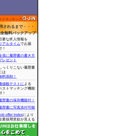
ストマッチングの
用されるまで・・・
完全無料バックアップ
必要な求人情報を
リアルタイム
でお届
け！
全員に履歴書の書き方
プレゼント
しっくりこない履歴書
には
無料添削！
価値観テストに
よる
ベストマッチング機能
付！
履歴書の保存機能付！
履歴書に写真添付可能
Job offer index
により
企業採用意欲が見える