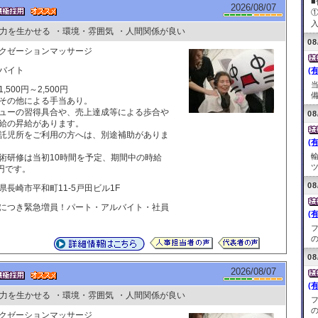
2026/08/07
入
力を生かせる
・環境・雰囲気
・人間関係が良い
08
クゼーションマッサージ
バイト
(
,500円～2,500円
備
その他による手当あり。
ューの習得具合や、売上達成等による歩合や
08
給の昇給があります。
託児所をご利用の方へは、別途補助がありま
(
術研修は当初10時間を予定、期間中の時給
ツ
0円です。
08
県長崎市平和町11-5戸田ビル1F
につき緊急増員！パート・アルバイト・社員
(
の
08
2026/08/07
(
力を生かせる
・環境・雰囲気
・人間関係が良い
の
クゼーションマッサージ