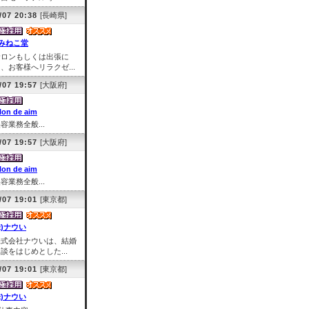
/07 20:38
[長崎県]
みねこ堂
サロンもしくは出張に
、お客様へリラクゼ...
/07 19:57
[大阪府]
lon de aim
容業務全般...
/07 19:57
[大阪府]
lon de aim
容業務全般...
/07 19:01
[東京都]
株)ナウい
株式会社ナウいは、結婚
談をはじめとした...
/07 19:01
[東京都]
株)ナウい