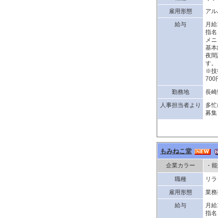
雇用形態
アル
給与
月給
指名
メニ
基本
夜間
す。
※技
70
勤務地
長崎
人事担当者より
多忙
募集
もみねこ堂
企業カラー
・能
職種
リラ
雇用形態
業務
給与
月給
指名