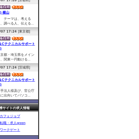
/07 17:28
[京都府]
株) 横山
テーマは、考える
、調べる人、伝える...
/07 17:24
[東京都]
＆Cテクニカルサポート
)
東京都・埼玉県をメイン
、関東一円動ける...
/07 17:24
[茨城県]
＆Cテクニカルサポート
)
大手法人様及び、官公庁
に出向いてパソコ...
携サイトの求人情報
カフェジョブ
転職・求人green
ワークゲート