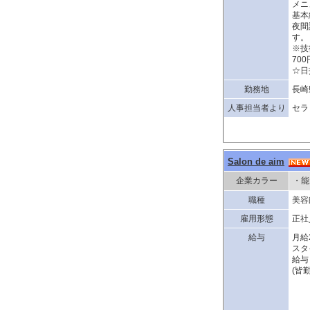
メニ
基本
夜間
す。
※技
70
☆日
勤務地
長崎
人事担当者より
セラ
Salon de aim
企業カラー
・能
職種
美
雇用形態
正社
給与
月給
スタ
給与
(皆