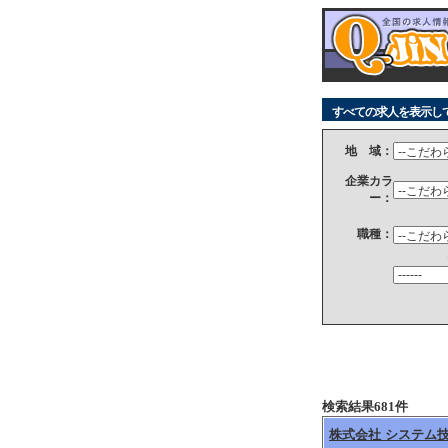
すべての求人を表示し
地 域：
企業カラ
ー：
職種：
検索結果681件
株式会社 システム