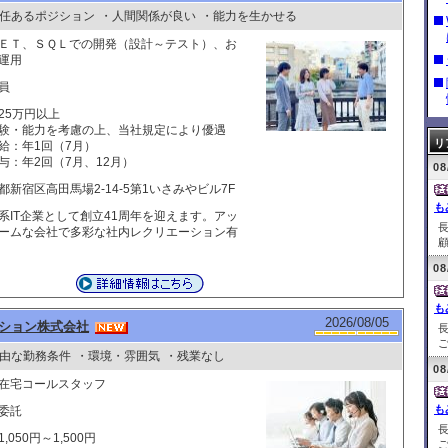
任あるポジション
・人間関係が良い
・能力を生かせる
ＥＴ、ＳＱＬでの開発（設計～テスト）、お
運用
員
25万円以上
験・能力を考慮の上、当社規定により優遇
リ
給：年1回（7月）
与：年2回（7月、12月）
08
都新宿区高田馬場2-14-5第1いさみやビル7F
も
系IT企業として創立41周年を迎えます。アッ
ームな会社で多彩な社内レクリエーション有
顧
08
も
2026/08/05
ション株式会社
ご
由な勤務条件
・環境・雰囲気
・残業なし
08
在宅コールスタッフ
も
委託
,050円～1,500円
ご