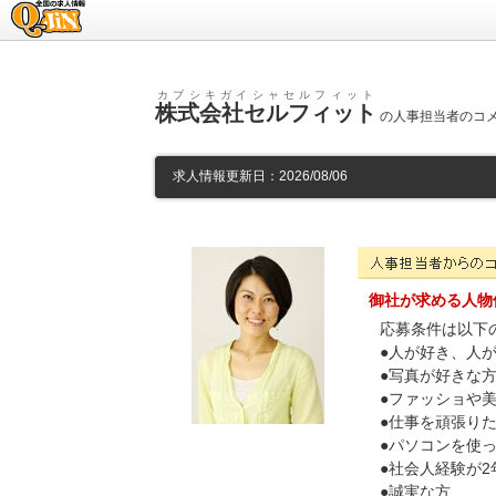
求人情報のQ-JiN
カブシキガイシャセルフィット
株式会社セルフィット
の人事担当者のコメン
求人情報更新日：2026/08/06
株式会社セルフィットの人
御社が求める人物
応募条件は以下
●人が好き、人
●写真が好きな
●ファッショや
●仕事を頑張り
●パソコンを使
●社会人経験が
●誠実な方