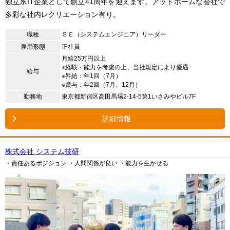
独立系IT企業として創立41周年を迎えます。アットホームな会社で
多彩な社内レクリエーション有り。
職種
ＳＥ（システムエンジニア）リーダー
雇用形態
正社員
月給25万円以上
※経験・能力を考慮の上、当社規定により優遇
給与
※昇給：年1回（7月）
※賞与：年2回（7月、12月）
勤務地
東京都新宿区高田馬場2-14-5第1いさみやビル7F
詳細情報
株式会社 システム技研
・責任あるポジション
・人間関係が良い
・能力を生かせる