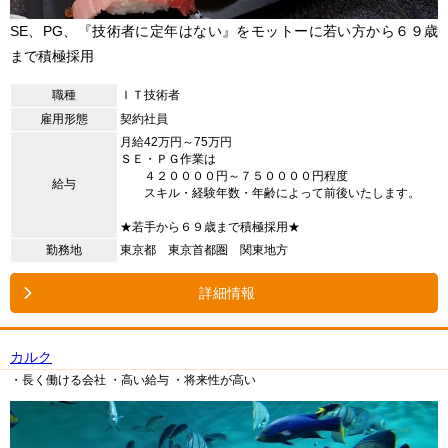
SE、PG、『技術者に定年はない』をモットーに若い方から６９歳
まで積極採用
職種
ＩＴ技術者
雇用形態
契約社員
月給42万円～75万円
ＳＥ・ＰＧ作業は
４２００００円～７５００００円程度
給与
スキル・経験年数・年齢によって前後いたします。
★若手から６９歳まで積極採用★
勤務地
東京都 東京首都圏 関東地方
詳細情報
カルク
・長く働ける会社
・高い給与
・将来性が高い