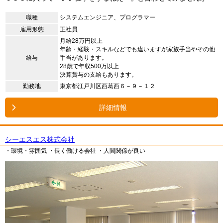
職種
システムエンジニア、プログラマー
雇用形態
正社員
月給28万円以上
年齢・経験・スキルなどでも違いますが家族手当やその他
給与
手当があります。
28歳で年収500万以上
決算賞与の支給もあります。
勤務地
東京都江戸川区西葛西６－９－１２
詳細情報
シーエスエス株式会社
・環境・雰囲気
・長く働ける会社
・人間関係が良い