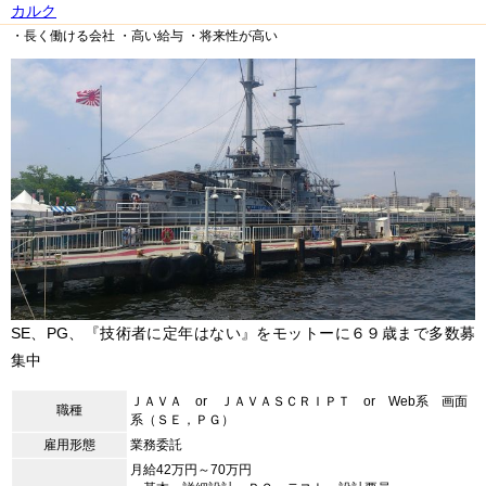
カルク
・長く働ける会社
・高い給与
・将来性が高い
SE、PG、『技術者に定年はない』をモットーに６９歳まで多数募
集中
ＪＡＶＡ or ＪＡＶＡＳＣＲＩＰＴ or Web系 画面
職種
系（ＳＥ，ＰＧ）
雇用形態
業務委託
月給42万円～70万円