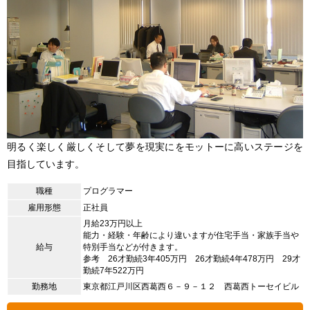
明るく楽しく厳しくそして夢を現実にをモットーに高いステージを
目指しています。
職種
プログラマー
雇用形態
正社員
月給23万円以上
能力・経験・年齢により違いますが住宅手当・家族手当や
給与
特別手当などが付きます。
参考 26才勤続3年405万円 26才勤続4年478万円 29才
勤続7年522万円
勤務地
東京都江戸川区西葛西６－９－１２ 西葛西トーセイビル