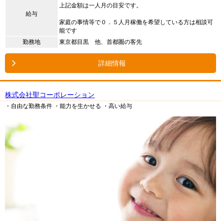
上記金額は一人月の目安です。
給与
家庭の事情等で０．５人月稼働を希望している方は相談可
能です
勤務地
東京都目黒 他、首都圏の客先
詳細情報
株式会社聖コーポレーション
・自由な勤務条件
・能力を生かせる
・高い給与