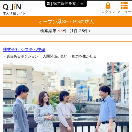
探す条件を変える
ログイン
メニュー
求人情報サイト
オープン系SE・PGの求人
48
検索結果
件（1件-25件）
株式会社 システム技研
・責任あるポジション
・人間関係が良い
・能力を生かせる