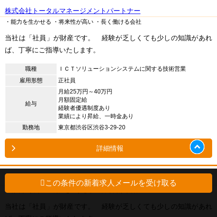
株式会社トータルマネージメントパートナー
・能力を生かせる
・将来性が高い
・長く働ける会社
当社は「社員」が財産です。 経験が乏しくても少しの知識があれ
ば、丁寧にご指導いたします。
職種
ＩＣＴソリューションシステムに関する技術営業
雇用形態
正社員
月給25万円～40万円
月額固定給
給与
経験者優遇制度あり
業績により昇給、一時金あり
勤務地
東京都渋谷区渋谷3-29-20
詳細情報
株式会社トータルマネージメントパートナー
この条件の新着求人メールを受け取る
・将来性が高い
・能力を生かせる
・長く働ける会社
当社は「社員」が財産です。 経験が乏しくても少しの知識があれ