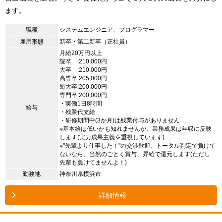
ます。
職種
システムエンジニア、プログラマー
雇用形態
新卒・第二新卒（正社員）
月給20万円以上
院卒 :210,000円
大卒 :210,000円
高専卒:205,000円
短大卒:200,000円
専門卒:200,000円
・実働1日8時間
給与
・残業代支給
・研修期間中(3か月)は残業付与がありません
※基本給は低いかも知れませんが、業務成果は年収に反映
します(実力成果主義を重視しています)
※"先輩より仕事した！"の交渉歓迎。トータル判定で負けて
ないなら、当然のごとく賞与、昇給で還元します(ただし
先輩も負けてませんよ！)
勤務地
神奈川県横浜市
詳細情報