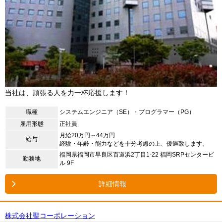
当社は、頑張る人を力一杯応援します！
職種
システムエンジニア（SE）・プログラマー（PG）
雇用形態
正社員
月給20万円～44万円
給与
経験・年齢・能力などを十分考慮の上、優遇致します。
福岡県福岡市早良区百道浜2丁目1-22 福岡SRPセンタービ
勤務地
ル 9F
詳細情報
株式会社聖コーポレーション