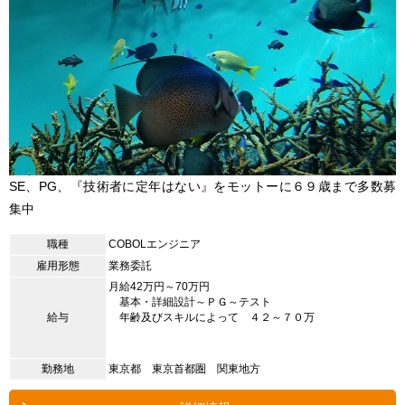
SE、PG、『技術者に定年はない』をモットーに６９歳まで多数募
集中
職種
COBOLエンジニア
雇用形態
業務委託
月給42万円～70万円
基本・詳細設計～ＰＧ～テスト
給与
年齢及びスキルによって ４２～７０万
勤務地
東京都 東京首都圏 関東地方