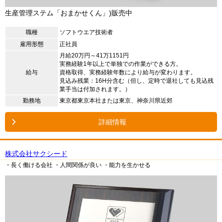
生産管理ステム「おまかせくん」)販売中
職種
ソフトウエア技術者
雇用形態
正社員
月給20万円～41万1151円
実務経験1年以上で単独での作業ができる方。
給与
資格取得、実務経験年数により給与が変わります。
見込み残業：16H分含む（但し、定時で退社しても見込残
業手当は付加されます。）
勤務地
東京都東京本社または東京、神奈川県近郊
詳細情報
株式会社サクシード
・長く働ける会社
・人間関係が良い
・能力を生かせる