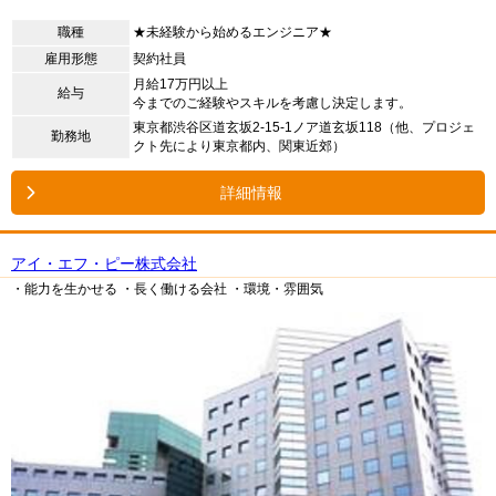
職種
★未経験から始めるエンジニア★
雇用形態
契約社員
月給17万円以上
給与
今までのご経験やスキルを考慮し決定します。
東京都渋谷区道玄坂2-15-1ノア道玄坂118（他、プロジェ
勤務地
クト先により東京都内、関東近郊）
詳細情報
アイ・エフ・ピー株式会社
・能力を生かせる
・長く働ける会社
・環境・雰囲気