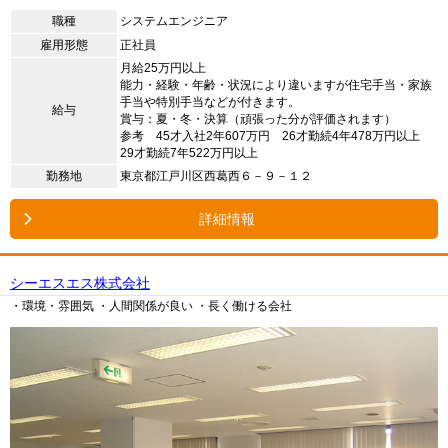
職種
システムエンジニア
雇用形態
正社員
月給25万円以上
能力・経験・年齢・状況により違いますが住宅手当・家族
手当や特別手当などが付きます。
給与
賞与：夏・冬・決算（頑張った分が評価されます）
参考 45才入社2年607万円 26才勤続4年478万円以上
29才勤続7年522万円以上
勤務地
東京都江戸川区西葛西６－９－１２
詳細情報
シーエスエス株式会社
・環境・雰囲気
・人間関係が良い
・長く働ける会社