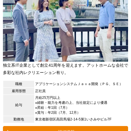
独立系IT企業として創立41周年を迎えます。アットホームな会社で
多彩な社内レクリエーション有り。
職種
アプリケーションシステムＪａｖａ開発（ＰＧ、ＳＥ）
雇用形態
正社員
月給25万円以上
※経験・能力を考慮の上、当社規定により優遇
給与
※昇給：年1回（7月）
※賞与：年2回（7月、12月）
勤務地
東京都新宿区高田馬場2-14-5第1いさみやビル7F