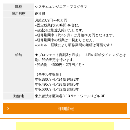
職種
システムエンジニア・プログラマ
雇用形態
正社員
月給23万円～40万円
※固定残業代(20時間)を含む。
※超過分は別途支給いたします。
※研修期間中（約3ヶ月）は月給20万円となります。
※研修期間中の残業は一切ありません。
※スキル・経験により研修期間の短縮は可能です！
給与
★プロジェクト配属3ヶ月後に、4月の昇給タイミングとは
別に昇給査定を行います。
<昇給例：4500円～2万円／月>
【モデル年収例】
年収380万円／24歳 経験2年
年収495万円／28歳 経験5年
年収600万円／32歳 経験8年
勤務地
東京都渋谷区渋谷3-13-9エトワールUビル 3F
詳細情報