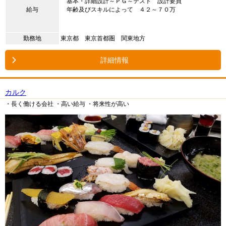
基本・詳細設計～ＰＧ～テスト 設計要員
給与
年齢及びスキルによって ４２～７０万
勤務地
東京都 東京首都圏 関東地方
詳細情報
カルク
・長く働ける会社
・高い給与
・将来性が高い