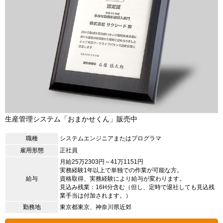
生産管理システム「おまかせくん」販売中
職種
システムエンジニアまたはプログラマ
雇用形態
正社員
月給25万2303円～41万1151円
実務経験1年以上で単独での作業が可能な方。
給与
資格取得、実務経験により給与が変わります。
見込み残業：16H分含む（但し、定時で退社しても見込残
業手当は付加されます。）
勤務地
東京都東京、神奈川県近郊