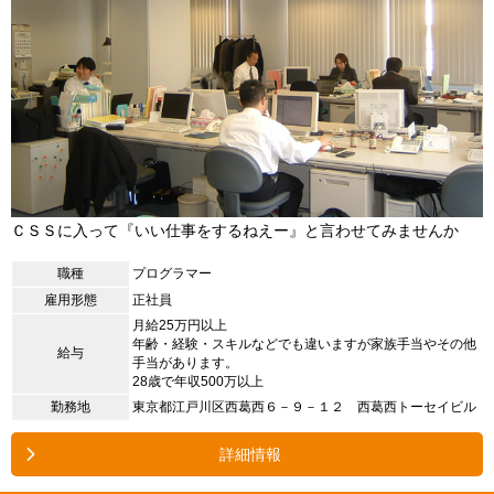
ＣＳＳに入って『いい仕事をするねえー』と言わせてみませんか
職種
プログラマー
雇用形態
正社員
月給25万円以上
年齢・経験・スキルなどでも違いますが家族手当やその他
給与
手当があります。
28歳で年収500万以上
勤務地
東京都江戸川区西葛西６－９－１２ 西葛西トーセイビル
詳細情報