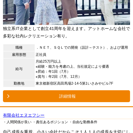
独立系IT企業として創立41周年を迎えます。アットホームな会社で
多彩な社内レクリエーション有り。
職種
．ＮＥＴ、ＳＱＬでの開発（設計～テスト）、および運用
雇用形態
正社員
月給25万円以上
※経験・能力を考慮の上、当社規定により優遇
給与
※昇給：年1回（7月）
※賞与：年2回（7月、12月）
勤務地
東京都新宿区高田馬場2-14-5第1いさみやビル7F
詳細情報
有限会社エヌエフシー
・人間関係が良い
・責任あるポジション
・自由な勤務条件
自己成長を重視。小さい会社だからこそ１人１人の成長を大切にし