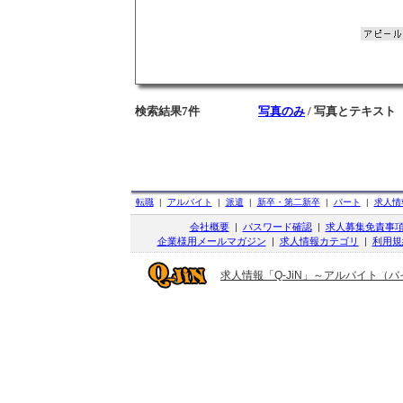
検索結果7件
写真のみ
/ 写真とテキスト
転職
|
アルバイト
|
派遣
|
新卒・第二新卒
|
パート
|
求人情
会社概要
|
パスワード確認
|
求人募集免責事
企業様用メールマガジン
|
求人情報カテゴリ
|
利用規
求人情報「Q-JiN」～アルバイト（